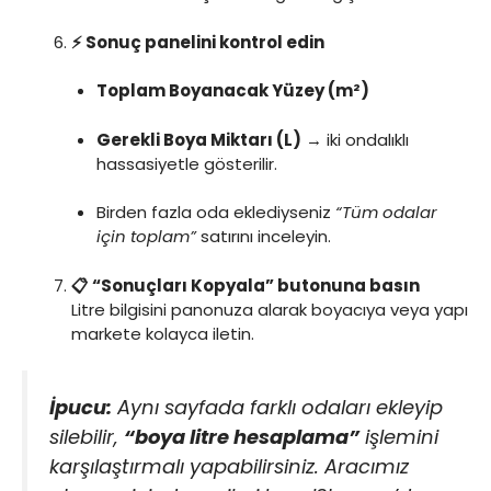
⚡ Sonuç panelini kontrol edin
Toplam Boyanacak Yüzey (m²)
Gerekli Boya Miktarı (L)
→ iki ondalıklı
hassasiyetle gösterilir.
Birden fazla oda eklediyseniz
“Tüm odalar
için toplam”
satırını inceleyin.
📋 “Sonuçları Kopyala” butonuna basın
Litre bilgisini panonuza alarak boyacıya veya yapı
markete kolayca iletin.
İpucu:
Aynı sayfada farklı odaları ekleyip
silebilir,
“boya litre hesaplama”
işlemini
karşılaştırmalı yapabilirsiniz. Aracımız