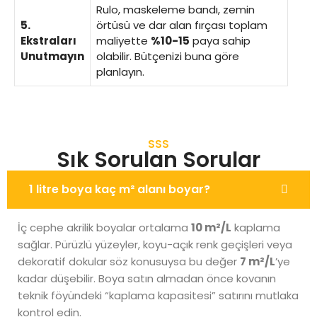
Rulo, maskeleme bandı, zemin
5.
örtüsü ve dar alan fırçası toplam
Ekstraları
maliyette
%10-15
paya sahip
Unutmayın
olabilir. Bütçenizi buna göre
planlayın.
SSS
Sık Sorulan Sorular
1 litre boya kaç m² alanı boyar?
İç cephe akrilik boyalar ortalama
10 m²/L
kaplama
sağlar. Pürüzlü yüzeyler, koyu-açık renk geçişleri veya
dekoratif dokular söz konusuysa bu değer
7 m²/L
’ye
kadar düşebilir. Boya satın almadan önce kovanın
teknik föyündeki “kaplama kapasitesi” satırını mutlaka
kontrol edin.