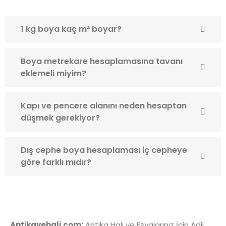
1 kg boya kaç m² boyar?
Boya metrekare hesaplamasına tavanı
eklemeli miyim?
Kapı ve pencere alanını neden hesaptan
düşmek gerekiyor?
Dış cephe boya hesaplaması iç cepheye
göre farklı mıdır?
Antikavehali.com:
Antika Halı ve Eşyalarınız İçin Adil