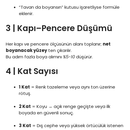
“Tavan da boyansın” kutusu işaretliyse formüle
eklenir.
3 | Kapı–Pencere Düşümü
Her kapı ve pencere ölçüsünün alanı toplanır;
net
boyanacak yüzey
ten çıkarılır.
Bu adım fazla boya alımını
%5-10
düşürür.
4 | Kat Sayısı
1 Kat
= Renk tazeleme veya aynı ton üzerine
rötuş.
2 Kat
= Koyu → açık renge geçişte veya ilk
boyada en güvenli sonuç.
3 Kat
= Dış cephe veya yüksek örtücülük istenen