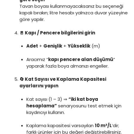
Tavan boyası kullanmayacaksanız bu seçeneği
kapalı bırakın; litre hesabı yalnızca duvar yüzeyine
göre yapılır.
🚪 Kapı / Pencere bilgilerini girin
Adet
+
Genişlik
+
Yükseklik
(m)
Aracımız “
kapı pencere alan düşümü
”
yaparak fazla boya almanızı engeller.
🔄 Kat Sayısı ve Kaplama Kapasitesi
ayarlarını yapın
Kat sayısı (1 – 3) ⇒
“iki kat boya
hesaplama”
senaryosunu test etmek için
kaydırıcıyı kullanın.
Kaplama kapasitesi varsayılan
10 m²/L
’dir;
farklı ürünler için bu değeri değiştirebilirsiniz.