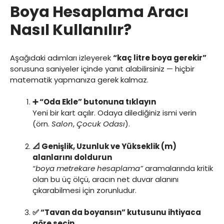
Boya Hesaplama Aracı
Nasıl Kullanılır?
Aşağıdaki adımları izleyerek
“kaç litre boya gerekir”
sorusuna saniyeler içinde yanıt alabilirsiniz — hiçbir
matematik yapmanıza gerek kalmaz.
➕ “Oda Ekle” butonuna tıklayın
Yeni bir kart açılır. Odaya dilediğiniz ismi verin
(örn.
Salon
,
Çocuk Odası
).
📐 Genişlik, Uzunluk ve Yükseklik (m)
alanlarını doldurun
“boya metrekare hesaplama”
aramalarında kritik
olan bu üç ölçü, aracın net duvar alanını
çıkarabilmesi için zorunludur.
✅ “Tavan da boyansın” kutusunu ihtiyaca
göre seçin