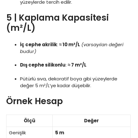
yüzeylerde tercih edilir.
5 | Kaplama Kapasitesi
(m²/L)
İç cephe akrilik
:
≈ 10 m²/L
(varsayılan değeri
budur)
Dış cephe silikonlu
:
≈ 7 m²/L
Pütürlü sıva, dekoratif boya gibi yüzeylerde
değer 5 m²/L’ye kadar düşebilir.
Örnek Hesap
Ölçü
Değer
Genişlik
5 m