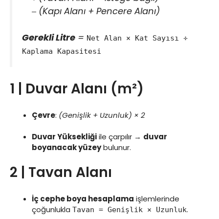
(
Kapı Alanı
+
Pencere Alanı
)
–
Gerekli Litre
=
Net Alan × Kat Sayısı ÷
Kaplama Kapasitesi
1 | Duvar Alanı (m²)
Çevre
:
(Genişlik + Uzunluk) × 2
Duvar Yüksekliği
ile çarpılır →
duvar
boyanacak yüzey
bulunur.
2 | Tavan Alanı
İç cephe boya hesaplama
işlemlerinde
çoğunlukla
.
Tavan = Genişlik × Uzunluk