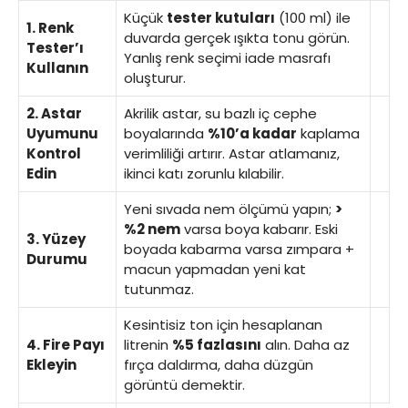
Küçük
tester kutuları
(100 ml) ile
1. Renk
duvarda gerçek ışıkta tonu görün.
Tester’ı
Yanlış renk seçimi iade masrafı
Kullanın
oluşturur.
2. Astar
Akrilik astar, su bazlı iç cephe
Uyumunu
boyalarında
%10’a kadar
kaplama
Kontrol
verimliliği artırır. Astar atlamanız,
Edin
ikinci katı zorunlu kılabilir.
Yeni sıvada nem ölçümü yapın;
>
%2 nem
varsa boya kabarır. Eski
3. Yüzey
boyada kabarma varsa zımpara +
Durumu
macun yapmadan yeni kat
tutunmaz.
Kesintisiz ton için hesaplanan
4. Fire Payı
litrenin
%5 fazlasını
alın. Daha az
Ekleyin
fırça daldırma, daha düzgün
görüntü demektir.