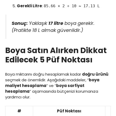
Gerekli Litre
:
85.66 × 2 ÷ 10 ≈ 17.13 L
Sonuç:
Yaklaşık
17 litre
boya gerekir.
(Pratikte 18 L almak güvenlidir.)
Boya Satın Alırken Dikkat
Edilecek 5 Püf Noktası
Boya miktarını doğru hesaplamak kadar
doğru ürünü
seçmek de önemlidir. Aşağıdaki maddeler, “
boya
maliyet hesaplama
” ve “
boya sarfiyat
hesaplama
” aşamasında bütçenizi korumanıza
yardımcı olur.
#
Püf Noktası