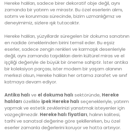
Hereke halıları, sadece birer dekoratif obje değil, aynı
zamanda bir yatırım ve mirastır. Bu özel eserlerin alımı,
satımı ve korunması sürecinde, bizim uzmanlığımız ve
deneyimimiz, sizlere ışık tutacaktır.
Hereke halıları, yüzyıllardır süregelen bir dokuma sanatının
en nadide örneklerinden birini temsil eder. Bu eşsiz
eserler, sadece zengin renkleri ve karmaşık desenleriyle
değil, aynı zamanda taşıdıkları derin kültürel miras ve el
işçiliği değeriyle de büyük bir öneme sahiptir. İster antika
bir koleksiyon parçası, ister modern bir yaşam alanının
merkezi olsun, Hereke halıları her ortama zarafet ve sınıf
katmaya devam ediyor.
Antika halı
ve
el dokuma halı
sektöründe,
Hereke
halıları
özellikle
ipek Hereke halı
seçenekleriyle, yatırım
yapmak ve estetik zevklerinizi yansıtmak isteyenler için
vazgeçilmezdir.
Hereke halı fiyatları
, halının kalitesi,
tarihi ve sanatsal değerine göre şekillenirken, bu özel
eserler zamanla değerlerini koruyor ve hatta artırıyor.