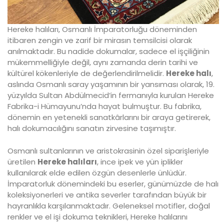
Hereke halıları, Osmanlı İmparatorluğu döneminden
itibaren zengin ve zarif bir mirasın temsilcisi olarak
anılmaktadır. Bu nadide dokumalar, sadece el işçiliğinin
mükemmelliğiyle değil, aynı zamanda derin tarihi ve
kültürel kökenleriyle de değerlendirilmelidir.
Hereke halı
,
aslında Osmanlı saray yaşamının bir yansıması olarak, 19.
yüzyılda Sultan Abdülmecid’in fermanıyla kurulan Hereke
Fabrika-i Hümayunu’nda hayat bulmuştur. Bu fabrika,
dönemin en yetenekli sanatkârlarını bir araya getirerek,
halı dokumacılığını sanatın zirvesine taşımıştır.
Osmanlı sultanlarının ve aristokrasinin özel siparişleriyle
üretilen
Hereke halıları
, ince ipek ve yün iplikler
kullanılarak elde edilen özgün desenlerle ünlüdür.
İmparatorluk dönemindeki bu eserler, günümüzde de halı
koleksiyonerleri ve antika severler tarafından büyük bir
hayranlıkla karşılanmaktadır. Geleneksel motifler, doğal
renkler ve el işi dokuma teknikleri, Hereke halılarını