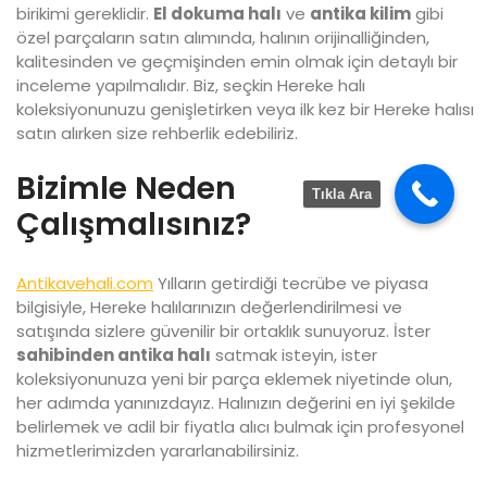
birikimi gereklidir.
El dokuma halı
ve
antika kilim
gibi
özel parçaların satın alımında, halının orijinalliğinden,
kalitesinden ve geçmişinden emin olmak için detaylı bir
inceleme yapılmalıdır. Biz, seçkin Hereke halı
koleksiyonunuzu genişletirken veya ilk kez bir Hereke halısı
satın alırken size rehberlik edebiliriz.
Bizimle Neden
Tıkla Ara
Çalışmalısınız?
Antikavehali.com
Yılların getirdiği tecrübe ve piyasa
bilgisiyle, Hereke halılarınızın değerlendirilmesi ve
satışında sizlere güvenilir bir ortaklık sunuyoruz. İster
sahibinden antika halı
satmak isteyin, ister
koleksiyonunuza yeni bir parça eklemek niyetinde olun,
her adımda yanınızdayız. Halınızın değerini en iyi şekilde
belirlemek ve adil bir fiyatla alıcı bulmak için profesyonel
hizmetlerimizden yararlanabilirsiniz.