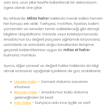
yanı sıra, uzun yıllar keyifle kullanılacak bir dekorasyon
ögesi olarak öne çıkar.
Bu rehberde,
Milas halısı
hakkında merak edilen hemen
her konuyu ele aldık: Tarihçesi, motifleri, fiyatları, bakım
yöntemleri ve nereden temin edilebileceği gibi detaylı
bilgilere ulaşabilirsiniz. Evinizde veya koleksiyonunuzda
Anadolu’nun bu değerli parçasını ağırlamak istiyorsanız,
üreticilerle ve satıcılarla doğru kanallardan iletişime
geçerek beklentilerinize uygun bir
milas el halısı
bulmanız mümkün.
Ayrıca, diğer yöresel ve değerli halılar hakkında da bilgi
almak isterseniz aşağıdaki içeriklere de göz atabilirsiniz:
Hereke Halısı
– Osmanlı dokuma sanatının
efsanesi.
Bünyan Halısı
– Anadolu’nun köklü dokuma
geleneğinden bir kesit.
İran Halısı
– Dünyaca ünlü ince işçilik ve zarif