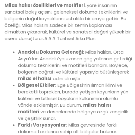
Milas halısı özellikleri ve motifleri
, yöre insanının
sanatsal bakış açısını, geleneksel dokuma tekniklerini ve
bölgenin doğal kaynaklarını ustalıkla bir araya getirir. Bu
özelliği, Milas halısını sadece bir zemin kaplaması
olmaktan çıkararak, kültürel ve sanatsal değeri yüksek bir
esere dönüştürür.### Tarihsel Arka Plan
Anadolu Dokuma Geleneği:
Milas halıları, Orta
Asya’dan Anadolu’ya uzanan göç yollarının getirdiği
dokuma tekniklerini ve motifleri barındırır. Böylece,
bölgenin coğrafi ve kültürel yapısıyla bütünleşerek
milas el halısı
adını almıştır.
Bölgesel Etkiler:
Ege Bölgesi’nin ılıman iklimi ve
bereketli toprakları, burada yetişen koyunların yün
kalitesi ve bitkisel boyaların kullanımını olumlu
yönde etkilemiştir. Bu durum,
milas halısı
motifleri
ve desenlerinde bölgeye özgü zenginlik
ve çeşitlilik sunar.
Farklı Varyasyonlar:
Milas çevresinde farklı
dokuma tarzlarına sahip alt bölgeler bulunur.