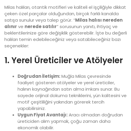
Milas halıları, otantik motifleri ve kaliteli el işçiliğiyle dikkat
çeken özel parçalar olduğundan, birçok farklı kanalda
satışa sunulur veya talep görür. “
Milas halısı nereden
alınır
ve
nerede satılır
” sorusunun yanıtı, ihtiyaç ve
beklentilerinize göre değişiklik gösterebilir. İşte bu değerli
halıları temin edebileceğiniz veya satabileceğiniz bazı
seçenekler:
1. Yerel Üreticiler ve Atölyeler
Doğrudan İletişim:
Muğla Milas çevresinde
faaliyet gösteren atölyeler ve yerel üreticiler,
halının kaynağından satın alma imkanı sunar. Bu
sayede orijinal dokuma tekniklerini, yün kalitesini ve
motif çeşitliliğini yakından görerek tercih
yapabilirsiniz.
Uygun Fiyat Avantajı:
Aracı olmadan doğrudan
üreticiden alım yapmak, çoğu zaman daha
ekonomik olabilir.