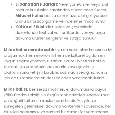
El Sanatları Fuarları:
Yerel yönetimler veya sivil
toplum kuruluşları tarafından düzenlenen fuarlar,
Milas el halısı
başta olmak üzere birçok yöresel
ürünü bir arada görme ve inceleme fırsatı sunar.
Kültürel Etkinlikler:
Milas ve çevresinde
düzenlenen festival ve şenliklerde, yöreye özgü
dokuma ürünler sergilenir ve satışa sunulur.
Milas halısı nerede satılır
ya da satın alınır konusunu iyi
araştırmak, hem ekonomik hem de kültürel açıdan en
uygun seçimi yapmanızı sağlar. Kaliteli bir Milas halısını
bulmak için üreticilerle, pazarlarla veya çevrimiçi
platformlarla iletişim kurabilir; satmak istediğiniz halınız
için de uzmanlarımızın desteğinden yararlanabilirsiniz.
Milas halısı
, benzersiz motifleri, el dokumasına dayalı
köklü üretim tekniği ve özgün renk paletiyle Anadolu’nun
en değerli kültürel miraslarından biridir. Yüzyıllardır
süregelen geleneksel dokuma yöntemleri sayesinde, her
bir Milas halısı sıcak ve samimi bir atmosfer yaratmanın