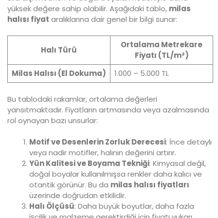
yüksek değere sahip olabilir. Aşağıdaki tablo,
milas
halısı fiyat
aralıklarına dair genel bir bilgi sunar:
Ortalama Metrekare
Halı Türü
Fiyatı (TL/m²)
Milas Halısı (El Dokuma)
1.000 – 5.000 TL
Bu tablodaki rakamlar, ortalama değerleri
yansıtmaktadır. Fiyatların artmasında veya azalmasında
rol oynayan bazı unsurlar:
Motif ve Desenlerin Zorluk Derecesi
: İnce detaylı
veya nadir motifler, halının değerini artırır.
Yün Kalitesi ve Boyama Tekniği
: Kimyasal değil,
doğal boyalar kullanılmışsa renkler daha kalıcı ve
otantik görünür. Bu da
milas halısı fiyatları
üzerinde doğrudan etkilidir.
Halı Ölçüsü
: Daha büyük boyutlar, daha fazla
işçilik ve malzeme gerektirdiği için fiyatı yukarı