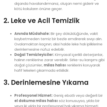
dışarıda havalandırmanız, oluşan nemi giderir ve
kötü kokuların önüne geçer.
2. Leke ve Acil Temizlik
Anında Müdahale:
Bir şey döküldüğünde, vakit
kaybetmeden temiz bir bezle emdirerek sıvıyı alın.
Ovalamaktan kaçının; aksi halde leke halı ipliklerine
derinlemesine nüfuz edebilir.
Doğal Temizleyiciler:
Kimyasal içerikli deterjanlar,
halının renklerine zarar verebilir. Sirke-su karışımı gibi
doğal çözümler,
milas halısı
renklerini koruyarak
hafif lekeleri çıkarmada etkilidir.
3. Derinlemesine Yıkama
Profesyonel Hizmet:
Geniş ebatlı veya değerli bir
el dokuma milas halısı
söz konusuysa, yılda bir
veya iki yılda bir profesyonel halı yıkama hizmeti