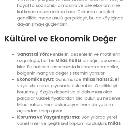
hayatta söz sahibi olmasına ve aile ekonomisine
katkı sunmasına imkan tanır. Dokuma süreçleri
genellikle imece usulü gerçekleşir, bu da köy içinde
dayanışmayı güçlendirir.
Kültürel ve Ekonomik Değer
Sanatsal Yön:
Renklerin, desenlerin ve motiflerin
özgünlüğü, her bir
Milas halısı
örneğini benzersiz
kılar. Bu halıların tasarımında kullanılan semboller,
bölgenin inanç ve değer sistemini yansıtır.
Ekonomik Boyut:
Günümüzde
milas halısı 2. el
veya sıfır olarak piyasada bulunabilir. Özellikle iyi
korunmuş, özgün desenli ve el dokuması olan
parçalar yüksek fiyatlardan alıcı bulur. Bu nedenle
Milas halıları, hem dekorasyon hem de yatırım
açısından talep görür.
Koruma ve Yaygınlaştırma:
Son yıllarda yerel
yönetimler ve çeşitli sivil toplum kuruluşları,
milas