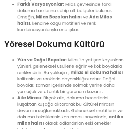
Farklı Varyasyonlar:
Milas çevresinde farklı
dokuma tarzlarına sahip alt bölgeler bulunur.
Örneğin,
Milas Bozalan halısı
ve
Ada Milas
halısı
, kendine özgü motifleri ve renk
kombinasyonlarıyla öne çıkar.
Yöresel Dokuma Kültürü
Yün ve Doğal Boyalar:
Milas’ta yetişen koyunların
yünleri, geleneksel usullerle eğrilir ve kök boyalarla
renklendirilir. Bu yaklaşım,
milas el dokuma halısı
kalitesini ve renklerin dayanıklılığını artırır. Doğal
boyalar, zaman içerisinde solmak yerine daha
yumuşak ve otantik bir görünüm kazanır.
Aile Mirası:
Birçok aile, dokuma becerilerini
kuşaktan kuşağa aktararak bu kültürel mirasın
devamını sağlamaktadır. Geleneksel motiflerin ve
dokuma tekniklerinin korunması sayesinde,
antika
milas halısı
olarak adlandırılan eski örnekler